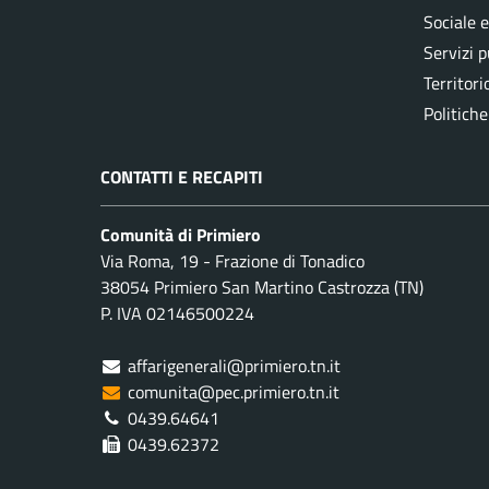
Sociale 
Servizi p
Territori
Politiche
CONTATTI E RECAPITI
Comunità di Primiero
Via Roma, 19 - Frazione di Tonadico
38054 Primiero San Martino Castrozza (TN)
P. IVA 02146500224
affarigenerali@primiero.tn.it
comunita@pec.primiero.tn.it
0439.64641
0439.62372