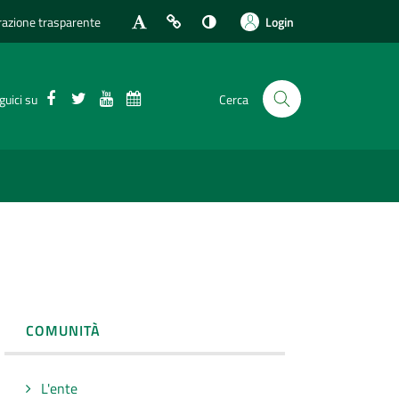
azione trasparente
Login
Facebook
Twitter
Youtube
Calendario eventi
guici su
Cerca
COMUNITÀ
L'ente