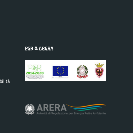
PSR
&
ARERA
ilità