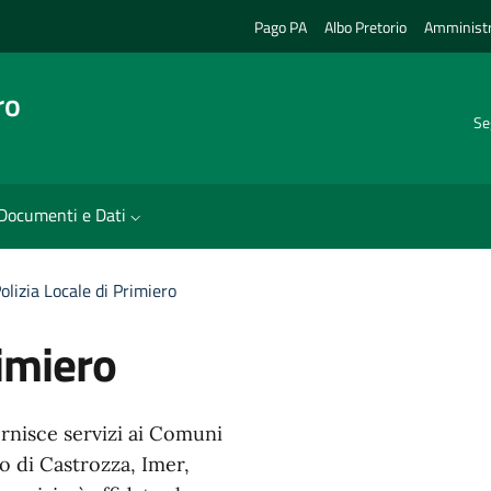
Pago PA
Albo Pretorio
Amministr
ro
Se
Documenti e Dati
olizia Locale di Primiero
rimiero
ornisce servizi ai Comuni
o di Castrozza, Imer,