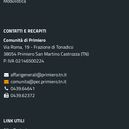
Modulistica
CONTATTI E RECAPITI
Comunità di Primiero
Via Roma, 19 - Frazione di Tonadico
38054 Primiero San Martino Castrozza (TN)
P. IVA 02146500224
affarigenerali@primiero.tn.it
comunita@pec.primiero.tn.it
0439.64641
0439.62372
LINK UTILI