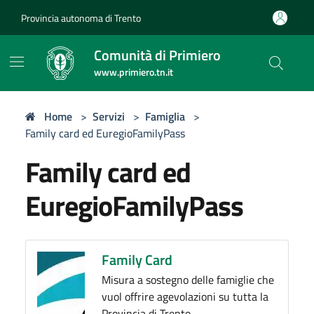
Provincia autonoma di Trento
Comunità di Primiero
www.primiero.tn.it
Home
>
Servizi
>
Famiglia
>
Family card ed EuregioFamilyPass
Family card ed
EuregioFamilyPass
Family Card
Misura a sostegno delle famiglie che
vuol offrire agevolazioni su tutta la
Provincia di Trento