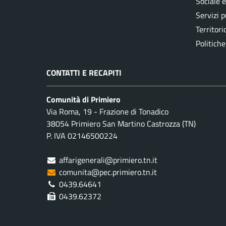
Sociale 
Servizi p
Territori
Politiche
CONTATTI E RECAPITI
Comunità di Primiero
Via Roma, 19 - Frazione di Tonadico
38054 Primiero San Martino Castrozza (TN)
P. IVA 02146500224
affarigenerali@primiero.tn.it
comunita@pec.primiero.tn.it
0439.64641
0439.62372