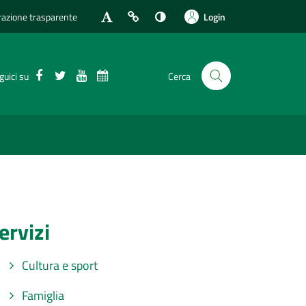
azione trasparente
Login
Facebook
Twitter
Youtube
Calendario eventi
guici su
Cerca
ervizi
Cultura e sport
Famiglia