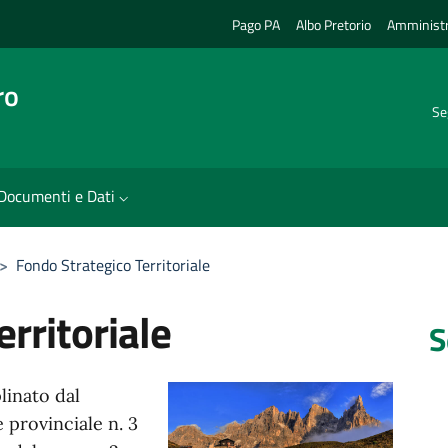
Pago PA
Albo Pretorio
Amministr
ro
Se
Documenti e Dati
>
Fondo Strategico Territoriale
rritoriale
S
linato dal
 provinciale n. 3