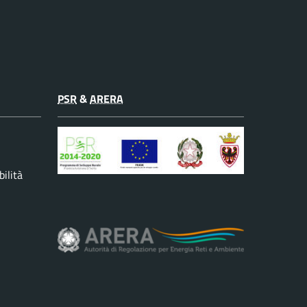
PSR
&
ARERA
ilità