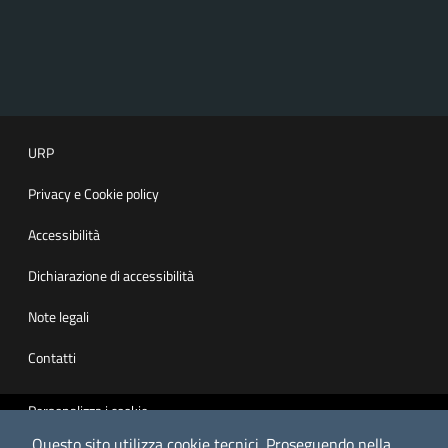
URP
Privacy e Cookie policy
Accessibilità
Dichiarazione di accessibilità
Note legali
Contatti
Personalizza i cookie
Questo sito utilizza cookie tecnici.
Proseguendo nella