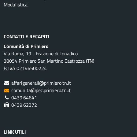
Modulistica
CONTATTI E RECAPITI
Comunità di Primiero
Via Roma, 19 - Frazione di Tonadico
38054 Primiero San Martino Castrozza (TN)
P. IVA 02146500224
affarigenerali@primiero.tn.it
comunita@pec.primiero.tn.it
0439.64641
0439.62372
LINK UTILI