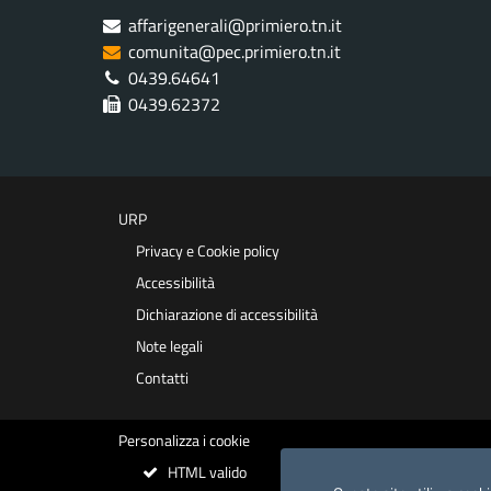
affarigenerali@primiero.tn.it
comunita@pec.primiero.tn.it
0439.64641
0439.62372
URP
Privacy e Cookie policy
Accessibilità
Dichiarazione di accessibilità
Note legali
Contatti
Personalizza i cookie
HTML valido