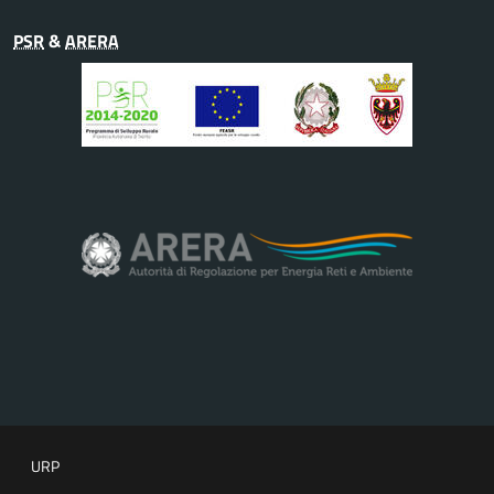
PSR
&
ARERA
URP