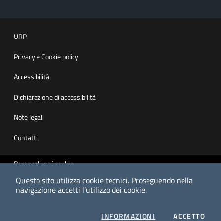
URP
Privacy e Cookie policy
Accessibilità
Dichiarazione di accessibilità
Note legali
Contatti
Personalizza i cookie
Questo sito utilizza cookie tecnici.
Proseguendo nella
HTML valido
navigazione accetti l’utilizzo dei cookie.
CSS valido
SUI COOKIES
I CO
INFORMAZIONI
ACCETTO